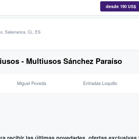
desde
190 US$
so
,
Salamanca, CL, ES
tiusos - Multiusos Sánchez Paraíso
Miguel Poveda
Entradas Loquillo
ara recibir las últimas novedades, ofertas exclusiva