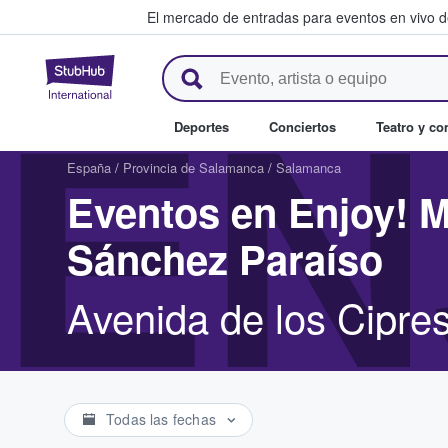
El mercado de entradas para eventos en vivo 
StubHub: compra y venta de en
EN
Deportes
Conciertos
Teatro y c
España
/
Provincia de Salamanca
/
Salamanca
Eventos en Enjoy! M
Sánchez Paraíso
Avenida de los Cipre
Todas las fechas