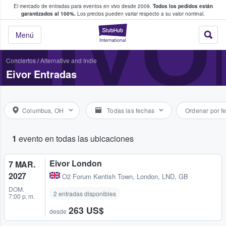
El mercado de entradas para eventos en vivo desde 2009.
Todos los pedidos están
 y venta de entradas entre fans
EIVO
garantizados al 100%.
Los precios pueden variar respecto a su valor nominal.
StubHub: compra y
Menú
Conciertos
/
Alternative and Indie
Eivor Entradas
Columbus, OH
Todas las fechas
Ordenar por f
1
evento en todas las ubicaciones
Eivor London
7 MAR.
2027
O2 Forum Kentish Town
,
London, LND, GB
DOM.
2 entradas disponibles
7:00 p. m.
263 US$
desde