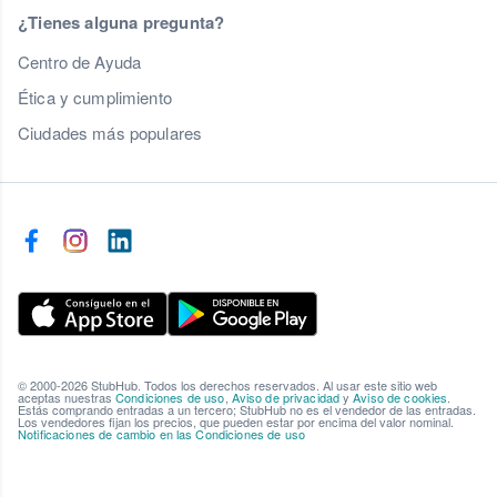
¿Tienes alguna pregunta?
Centro de Ayuda
Ética y cumplimiento
Ciudades más populares
© 2000-2026 StubHub. Todos los derechos reservados. Al usar este sitio web
aceptas nuestras
Condiciones de uso
,
Aviso de privacidad
y
Aviso de cookies
.
Estás comprando entradas a un tercero; StubHub no es el vendedor de las entradas.
Los vendedores fijan los precios, que pueden estar por encima del valor nominal.
Notificaciones de cambio en las Condiciones de uso