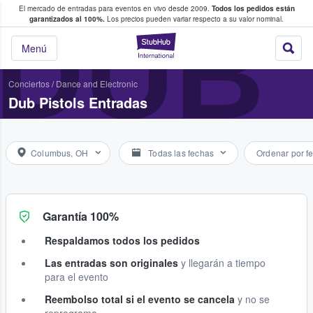
El mercado de entradas para eventos en vivo desde 2009.
Todos los pedidos están
 y venta de entradas entre fans
DUB 
garantizados al 100%.
Los precios pueden variar respecto a su valor nominal.
StubHub: compra y
Menú
Conciertos
/
Dance and Electronic
Dub Pistols Entradas
Columbus, OH
Todas las fechas
Ordenar por f
Garantía 100%
Respaldamos todos los pedidos
Las entradas son originales
y llegarán a tiempo
para el evento
Reembolso total si el evento se cancela
y no se