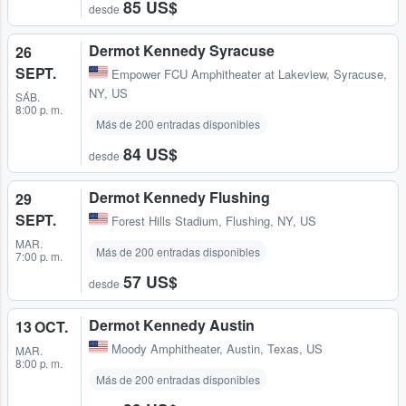
85 US$
desde
Dermot Kennedy Syracuse
26
SEPT.
Empower FCU Amphitheater at Lakeview
,
Syracuse,
NY, US
SÁB.
8:00 p. m.
Más de 200 entradas disponibles
84 US$
desde
Dermot Kennedy Flushing
29
SEPT.
Forest Hills Stadium
,
Flushing, NY, US
MAR.
Más de 200 entradas disponibles
7:00 p. m.
57 US$
desde
Dermot Kennedy Austin
13 OCT.
Moody Amphitheater
,
Austin, Texas, US
MAR.
8:00 p. m.
Más de 200 entradas disponibles