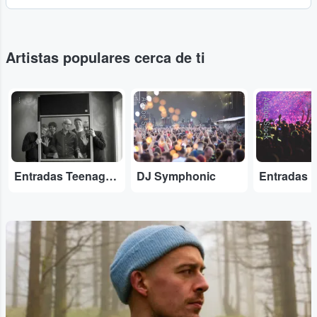
Artistas populares cerca de ti
...
Adobe Stock
Adobe Stock
Entradas Teenage Fanclub
DJ Symphonic
Entradas 