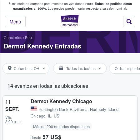
El mercado de entradas para eventos en vivo desde 2009.
Todos los pedidos están
 y venta de entradas entre fans
DER
garantizados al 100%.
Los precios pueden variar respecto a su valor nominal.
StubHub: compra y
Menú
Conciertos
/
Pop
Dermot Kennedy Entradas
Columbus, OH
Todas las fechas
Ordenar por f
14
eventos en todas las ubicaciones
Dermot Kennedy Chicago
11
SEPT.
Huntington Bank Pavilion at Northerly Island
,
Chicago, IL, US
VIE.
8:00 p. m.
Más de 200 entradas disponibles
57 US$
desde