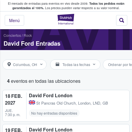
El mercado de entradas para eventos en vivo desde 2009.
Todos los pedidos están
 y venta de entradas entre fans
DAVI
garantizados al 100%.
Los precios pueden variar respecto a su valor nominal.
StubHub: compra y
Menú
Conciertos
/
Rock
David Ford Entradas
Columbus, OH
Todas las fechas
Ordenar por f
4
eventos en todas las ubicaciones
David Ford London
18 FEB.
2027
St Pancras Old Church
,
London, LND, GB
JUE.
No hay entradas disponibles
7:30 p. m.
David Ford London
19 FEB.