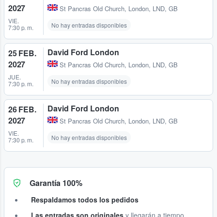
2027
St Pancras Old Church
,
London, LND, GB
VIE.
No hay entradas disponibles
7:30 p. m.
David Ford London
25 FEB.
2027
St Pancras Old Church
,
London, LND, GB
JUE.
No hay entradas disponibles
7:30 p. m.
David Ford London
26 FEB.
2027
St Pancras Old Church
,
London, LND, GB
VIE.
No hay entradas disponibles
7:30 p. m.
Garantía 100%
Respaldamos todos los pedidos
Las entradas son originales
y llegarán a tiempo