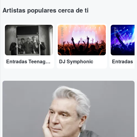
Artistas populares cerca de ti
...
Adobe Stock
Adobe Stock
Entradas Teenage Fanclub
DJ Symphonic
Entradas 