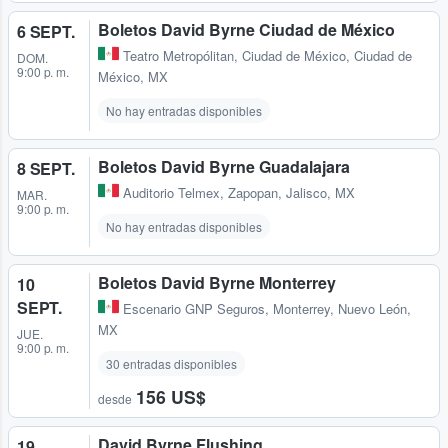
Boletos David Byrne Ciudad de México
6 SEPT.
Teatro Metropólitan
,
Ciudad de México, Ciudad de
DOM.
9:00 p. m.
México, MX
No hay entradas disponibles
Boletos David Byrne Guadalajara
8 SEPT.
Auditorio Telmex
,
Zapopan, Jalisco, MX
MAR.
9:00 p. m.
No hay entradas disponibles
Boletos David Byrne Monterrey
10
SEPT.
Escenario GNP Seguros
,
Monterrey, Nuevo León,
MX
JUE.
9:00 p. m.
30 entradas disponibles
156 US$
desde
David Byrne Flushing
19