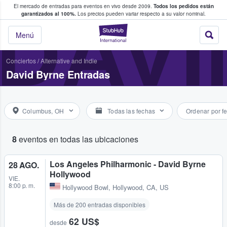
El mercado de entradas para eventos en vivo desde 2009.
Todos los pedidos están
 y venta de entradas entre fans
DAVI
garantizados al 100%.
Los precios pueden variar respecto a su valor nominal.
StubHub: compra y
Menú
Conciertos
/
Alternative and Indie
David Byrne Entradas
Columbus, OH
Todas las fechas
Ordenar por f
8
eventos en todas las ubicaciones
Los Angeles Philharmonic - David Byrne
28 AGO.
Hollywood
VIE.
8:00 p. m.
Hollywood Bowl
,
Hollywood, CA, US
Más de 200 entradas disponibles
62 US$
desde