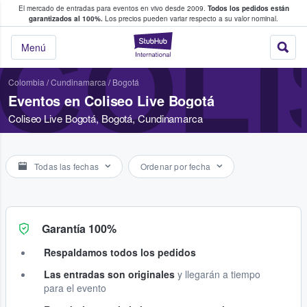
El mercado de entradas para eventos en vivo desde 2009.
Todos los pedidos están
 y venta de entradas entre fans
garantizados al 100%.
Los precios pueden variar respecto a su valor nominal.
COLI
StubHub: compra y
Menú
Colombia
/
Cundinamarca
/
Bogotá
Eventos en Coliseo Live Bogotá
Coliseo Live Bogotá, Bogotá, Cundinamarca
Todas las fechas
Ordenar por fecha
Garantía 100%
Respaldamos todos los pedidos
Las entradas son originales
y llegarán a tiempo
para el evento