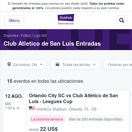
El mercado de entradas para eventos en vivo desde 2009.
Todos los pedidos están
 y venta de entradas entre fans
CLUB
garantizados al 100%.
Los precios pueden variar respecto a su valor nominal.
StubHub: compra y
Menú
Deportes
/
Fútbol
/
Liga MX
Club Atletico de San Luis Entradas
Columbus, OH
Todas las fechas
Ordenar por f
15
eventos en todas las ubicaciones
Orlando City SC vs Club Atlético de San
12 AGO.
Luis - Leagues Cup
MIÉ.
7:30 p. m.
Inter&Co Stadium
,
Orlando, FL, US
La próxima semana
Más de 200 entradas disponibles
22 US$
desde