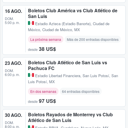
Boletos Club América vs Club Atlético de
16 AGO.
San Luis
DOM.
5:00 p. m.
Estadio Azteca (Estadio Banorte)
,
Ciudad de
México, Ciudad de México, MX
La próxima semana
Más de 200 entradas disponibles
38 US$
desde
Boletos Club Atlético de San Luis vs
23 AGO.
Pachuca FC
DOM.
6:00 p. m.
Estadio Libertad Financiera
,
San Luis Potosí, San
Luis Potosí, MX
En dos semanas
64 entradas disponibles
97 US$
desde
Boletos Rayados de Monterrey vs Club
30 AGO.
Atlético de San Luis
DOM.
8:00 p. m.
Estadio BBVA
,
Guadalupe, Nuevo León, MX