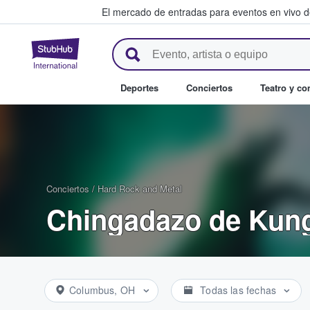
El mercado de entradas para eventos en vivo 
StubHub: compra y venta de en
Deportes
Conciertos
Teatro y c
Conciertos
/
Hard Rock and Metal
Chingadazo de Kung
Columbus, OH
Todas las fechas