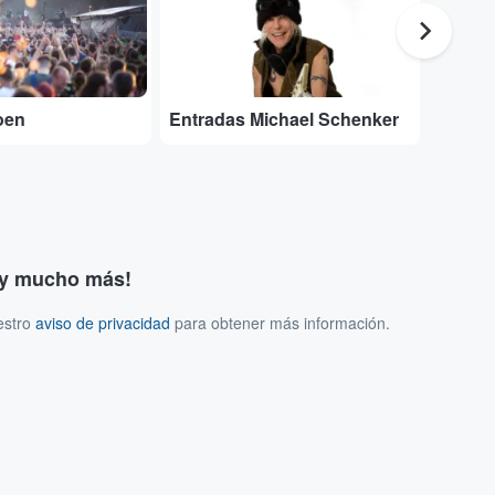
oen
Entradas Michael Schenker
Entrad
s y mucho más!
estro
aviso de privacidad
para obtener más información.