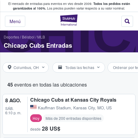
El mercado de entradas para eventos en vivo desde 2009.
Todos los pedidos están
 y venta de entradas entre fans
CHI
garantizados al 100%.
Los precios pueden variar respecto a su valor nominal.
StubHub: compra y
Menú
Deportes
/
Béisbol
/
MLB
Chicago Cubs Entradas
Columbus, OH
Todas las fechas
Ordenar por f
45
eventos en todas las ubicaciones
Chicago Cubs at Kansas City Royals
8 AGO.
Kauffman Stadium
,
Kansas City, MO, US
SÁB.
6:10 p. m.
Hoy
Más de 200 entradas disponibles
28 US$
desde