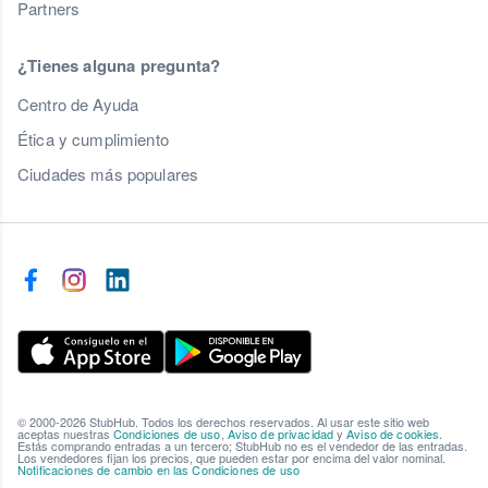
Partners
¿Tienes alguna pregunta?
Centro de Ayuda
Ética y cumplimiento
Ciudades más populares
© 2000-2026 StubHub. Todos los derechos reservados. Al usar este sitio web
aceptas nuestras
Condiciones de uso
,
Aviso de privacidad
y
Aviso de cookies
.
Estás comprando entradas a un tercero; StubHub no es el vendedor de las entradas.
Los vendedores fijan los precios, que pueden estar por encima del valor nominal.
Notificaciones de cambio en las Condiciones de uso