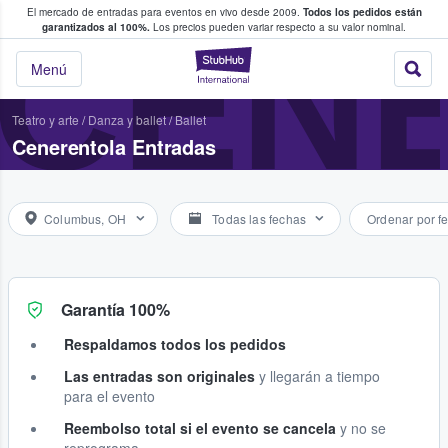
El mercado de entradas para eventos en vivo desde 2009.
Todos los pedidos están
 y venta de entradas entre fans
CEN
garantizados al 100%.
Los precios pueden variar respecto a su valor nominal.
StubHub: compra y
Menú
Teatro y arte
/
Danza y ballet
/
Ballet
Cenerentola Entradas
Columbus, OH
Todas las fechas
Ordenar por f
Garantía 100%
Respaldamos todos los pedidos
Las entradas son originales
y llegarán a tiempo
para el evento
Reembolso total si el evento se cancela
y no se