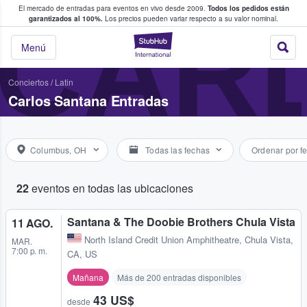
El mercado de entradas para eventos en vivo desde 2009.
Todos los pedidos están
 y venta de entradas entre fans
CAR
garantizados al 100%.
Los precios pueden variar respecto a su valor nominal.
StubHub: compra y
Menú
Conciertos
/
Latin
Carlos Santana Entradas
Columbus, OH
Todas las fechas
Ordenar por f
22
eventos en todas las ubicaciones
Santana & The Doobie Brothers Chula Vista
11 AGO.
North Island Credit Union Amphitheatre
,
Chula Vista,
MAR.
7:00 p. m.
CA, US
Mañana
Más de 200 entradas disponibles
43 US$
desde