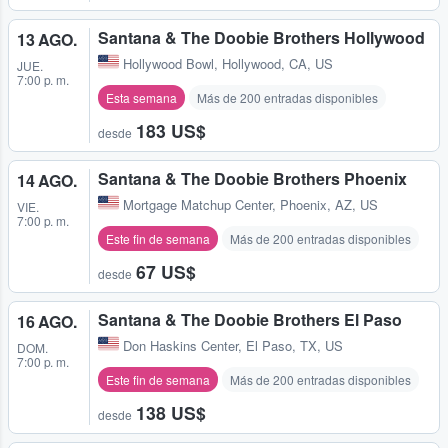
Santana & The Doobie Brothers Hollywood
13 AGO.
Hollywood Bowl
,
Hollywood, CA, US
JUE.
7:00 p. m.
Esta semana
Más de 200 entradas disponibles
183 US$
desde
Santana & The Doobie Brothers Phoenix
14 AGO.
Mortgage Matchup Center
,
Phoenix, AZ, US
VIE.
7:00 p. m.
Este fin de semana
Más de 200 entradas disponibles
67 US$
desde
Santana & The Doobie Brothers El Paso
16 AGO.
Don Haskins Center
,
El Paso, TX, US
DOM.
7:00 p. m.
Este fin de semana
Más de 200 entradas disponibles
138 US$
desde