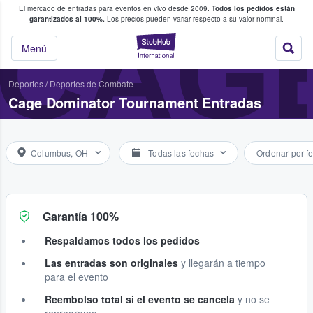
El mercado de entradas para eventos en vivo desde 2009.
Todos los pedidos están
 y venta de entradas entre fans
CAG
garantizados al 100%.
Los precios pueden variar respecto a su valor nominal.
StubHub: compra y
Menú
Deportes
/
Deportes de Combate
Cage Dominator Tournament Entradas
Columbus, OH
Todas las fechas
Ordenar por f
Garantía 100%
Respaldamos todos los pedidos
Las entradas son originales
y llegarán a tiempo
para el evento
Reembolso total si el evento se cancela
y no se