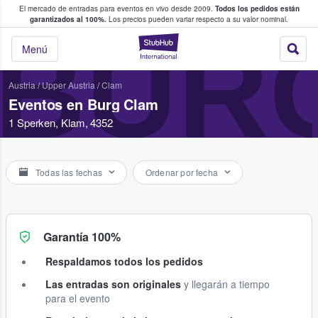
El mercado de entradas para eventos en vivo desde 2009.
Todos los pedidos están
 y venta de entradas entre fans
garantizados al 100%.
Los precios pueden variar respecto a su valor nominal.
BUR
StubHub: compra y
Menú
Austria
/
Upper Austria
/
Clam
Eventos en Burg Clam
1 Sperken, Klam, 4352
Todas las fechas
Ordenar por fecha
Garantía 100%
Respaldamos todos los pedidos
Las entradas son originales
y llegarán a tiempo
para el evento