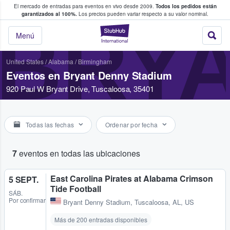
El mercado de entradas para eventos en vivo desde 2009.
Todos los pedidos están
 y venta de entradas entre fans
garantizados al 100%.
Los precios pueden variar respecto a su valor nominal.
BRYA
StubHub: compra y
Menú
United States
/
Alabama
/
Birmingham
Eventos en Bryant Denny Stadium
920 Paul W Bryant Drive, Tuscaloosa, 35401
Todas las fechas
Ordenar por fecha
7
eventos en todas las ubicaciones
East Carolina Pirates at Alabama Crimson
5 SEPT.
Tide Football
SÁB.
Por confirmar
Bryant Denny Stadium
,
Tuscaloosa, AL, US
Más de 200 entradas disponibles