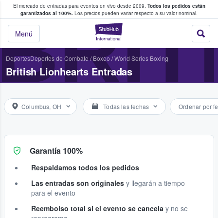
El mercado de entradas para eventos en vivo desde 2009.
Todos los pedidos están
 y venta de entradas entre fans
BRIT
garantizados al 100%.
Los precios pueden variar respecto a su valor nominal.
StubHub: compra y
Menú
Deportes
Deportes de Combate
/
Boxeo
/
World Series Boxing
British Lionhearts Entradas
Columbus, OH
Todas las fechas
Ordenar por f
Garantía 100%
Respaldamos todos los pedidos
Las entradas son originales
y llegarán a tiempo
para el evento
Reembolso total si el evento se cancela
y no se