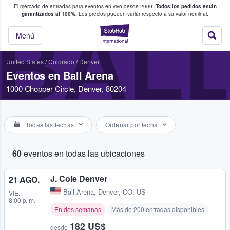
El mercado de entradas para eventos en vivo desde 2009.
Todos los pedidos están
 y venta de entradas entre fans
garantizados al 100%.
Los precios pueden variar respecto a su valor nominal.
BAL
StubHub: compra y
Menú
United States
/
Colorado
/
Denver
Eventos en Ball Arena
1000 Chopper Circle, Denver, 80204
Todas las fechas
Ordenar por fecha
60
eventos en todas las ubicaciones
J. Cole Denver
21 AGO.
Ball Arena
,
Denver, CO, US
VIE.
8:00 p. m.
En dos semanas
Más de 200 entradas disponibles
182 US$
desde