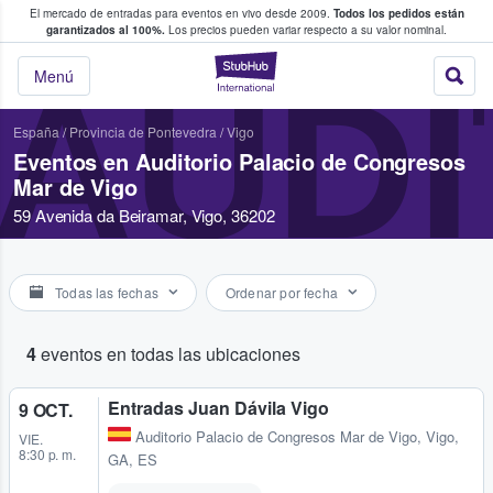
El mercado de entradas para eventos en vivo desde 2009.
Todos los pedidos están
 y venta de entradas entre fans
garantizados al 100%.
Los precios pueden variar respecto a su valor nominal.
StubHub: compra y
AUDI
Menú
España
/
Provincia de Pontevedra
/
Vigo
Eventos en Auditorio Palacio de Congresos
Mar de Vigo
59 Avenida da Beiramar, Vigo, 36202
Todas las fechas
Ordenar por fecha
4
eventos en todas las ubicaciones
Entradas Juan Dávila Vigo
9 OCT.
Auditorio Palacio de Congresos Mar de Vigo
,
Vigo,
VIE.
8:30 p. m.
GA, ES