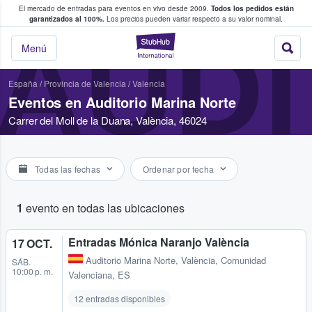
El mercado de entradas para eventos en vivo desde 2009.
Todos los pedidos están
 y venta de entradas entre fans
garantizados al 100%.
Los precios pueden variar respecto a su valor nominal.
AUDI
StubHub: compra y
Menú
España
/
Provincia de Valencia
/
Valencia
Eventos en Auditorio Marina Norte
Carrer del Moll de la Duana, València, 46024
Todas las fechas
Ordenar por fecha
1
evento en todas las ubicaciones
Entradas Mónica Naranjo València
17 OCT.
Auditorio Marina Norte
,
València, Comunidad
SÁB.
10:00 p. m.
Valenciana, ES
12 entradas disponibles