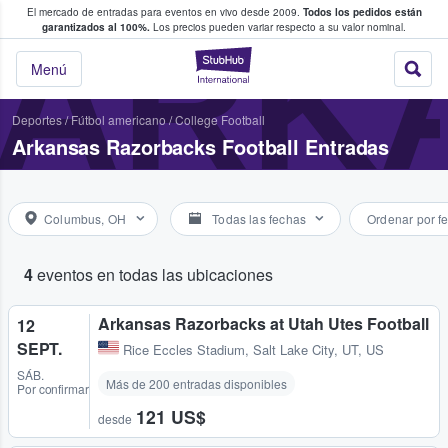
El mercado de entradas para eventos en vivo desde 2009.
Todos los pedidos están
 y venta de entradas entre fans
ARK
garantizados al 100%.
Los precios pueden variar respecto a su valor nominal.
StubHub: compra y
Menú
Deportes
/
Fútbol americano
/
College Football
Arkansas Razorbacks Football Entradas
Columbus, OH
Todas las fechas
Ordenar por f
4
eventos en todas las ubicaciones
Arkansas Razorbacks at Utah Utes Football
12
SEPT.
Rice Eccles Stadium
,
Salt Lake City, UT, US
SÁB.
Más de 200 entradas disponibles
Por confirmar
121 US$
desde