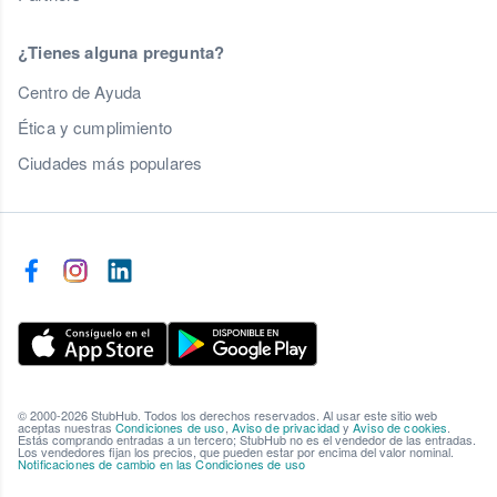
¿Tienes alguna pregunta?
Centro de Ayuda
Ética y cumplimiento
Ciudades más populares
© 2000-2026 StubHub. Todos los derechos reservados. Al usar este sitio web
aceptas nuestras
Condiciones de uso
,
Aviso de privacidad
y
Aviso de cookies
.
Estás comprando entradas a un tercero; StubHub no es el vendedor de las entradas.
Los vendedores fijan los precios, que pueden estar por encima del valor nominal.
Notificaciones de cambio en las Condiciones de uso