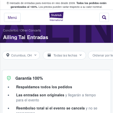
El mercado de entradas para eventos en vivo desde 2009.
Todos los pedidos están
 y venta de entradas entre fans
AILI
garantizados al 100%.
Los precios pueden variar respecto a su valor nominal.
StubHub: compra y
Menú
Conciertos
/
Other Concerts
Ailing Tai Entradas
Columbus, OH
Todas las fechas
Ordenar por f
Garantía 100%
Respaldamos todos los pedidos
Las entradas son originales
y llegarán a tiempo
para el evento
Reembolso total si el evento se cancela
y no se