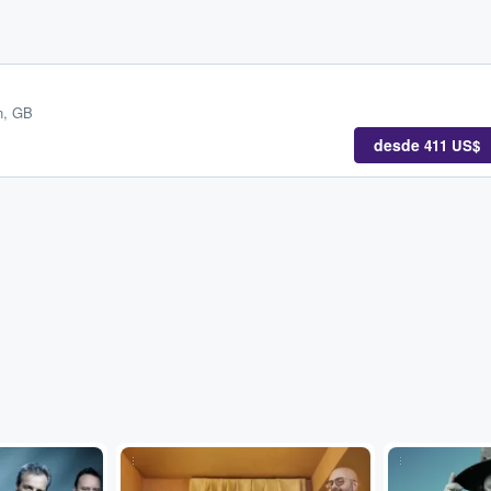
n, GB
desde
411 US$
...
...