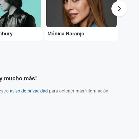
nbury
Mónica Naranjo
Entrad
s y mucho más!
estro
aviso de privacidad
para obtener más información.