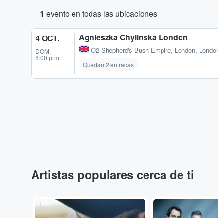
1
evento en todas las ubicaciones
Agnieszka Chylinska London
4 OCT.
O2 Shepherd's Bush Empire
,
London, Londo
DOM.
6:00 p. m.
Quedan 2 entradas
Artistas populares cerca de ti
...
...