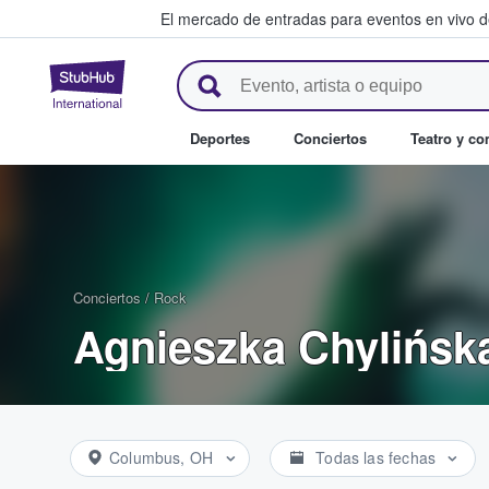
El mercado de entradas para eventos en vivo 
StubHub: compra y venta de en
Deportes
Conciertos
Teatro y c
Conciertos
/
Rock
Agnieszka Chylińsk
Columbus, OH
Todas las fechas