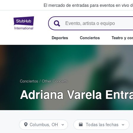
El mercado de entradas para eventos en vivo 
StubHub: compra y venta de en
Deportes
Conciertos
Teatro y c
Conciertos
/
Other Concerts
Adriana Varela Entr
Columbus, OH
Todas las fechas