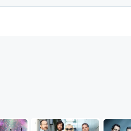
...
...