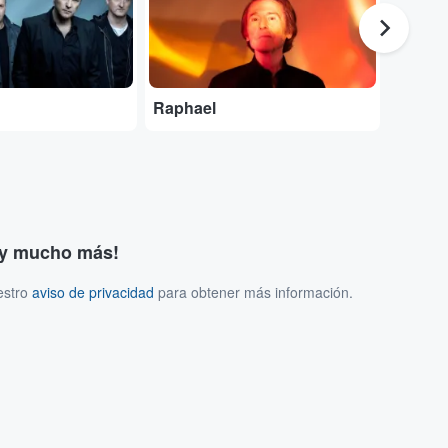
Raphael
Enriq
s y mucho más!
estro
aviso de privacidad
para obtener más información.