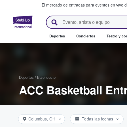
El mercado de entradas para eventos en vivo 
StubHub: compra y venta de en
Deportes
Conciertos
Teatro y c
Deportes
/
Baloncesto
ACC Basketball Ent
Columbus, OH
Todas las fechas