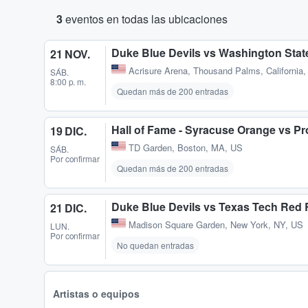
3
eventos en todas las ubicaciones
Duke Blue Devils vs Washington Stat
21 NOV.
Acrisure Arena
,
Thousand Palms, California
SÁB.
8:00 p. m.
Quedan más de 200 entradas
Hall of Fame - Syracuse Orange vs Pr
19 DIC.
TD Garden
,
Boston, MA, US
SÁB.
Por confirmar
Quedan más de 200 entradas
Duke Blue Devils vs Texas Tech Red 
21 DIC.
Madison Square Garden
,
New York, NY, US
LUN.
Por confirmar
No quedan entradas
Artistas o equipos