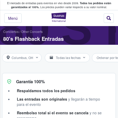
El mercado de entradas para eventos en vivo desde 2009.
Todos los pedidos están
 y venta de entradas entre fans
80'S
garantizados al 100%.
Los precios pueden variar respecto a su valor nominal.
StubHub: compra y
Menú
Conciertos
/
Other Concerts
80's Flashback Entradas
Columbus, OH
Todas las fechas
Ordenar por f
Garantía 100%
Respaldamos todos los pedidos
Las entradas son originales
y llegarán a tiempo
para el evento
Reembolso total si el evento se cancela
y no se