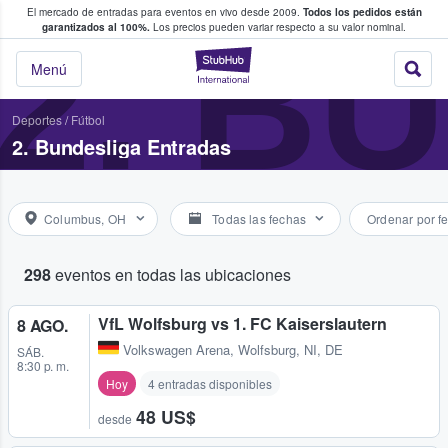
El mercado de entradas para eventos en vivo desde 2009.
Todos los pedidos están
 y venta de entradas entre fans
2. B
garantizados al 100%.
Los precios pueden variar respecto a su valor nominal.
StubHub: compra y
Menú
Deportes
/
Fútbol
2. Bundesliga Entradas
Columbus, OH
Todas las fechas
Ordenar por f
298
eventos en todas las ubicaciones
VfL Wolfsburg vs 1. FC Kaiserslautern
8 AGO.
Volkswagen Arena
,
Wolfsburg, NI, DE
SÁB.
8:30 p. m.
Hoy
4 entradas disponibles
48 US$
desde