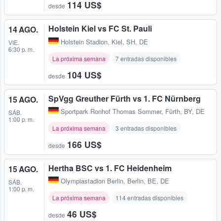
114 US$
desde
Holstein Kiel vs FC St. Pauli
14 AGO.
Holstein Stadion
,
Kiel, SH, DE
VIE.
6:30 p. m.
La próxima semana
7 entradas disponibles
104 US$
desde
SpVgg Greuther Fürth vs 1. FC Nürnberg
15 AGO.
Sportpark Ronhof Thomas Sommer
,
Fürth, BY, DE
SÁB.
1:00 p. m.
La próxima semana
3 entradas disponibles
166 US$
desde
Hertha BSC vs 1. FC Heidenheim
15 AGO.
Olympiastadion Berlin
,
Berlin, BE, DE
SÁB.
1:00 p. m.
La próxima semana
114 entradas disponibles
46 US$
desde