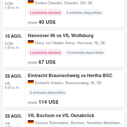
Stadion Dresden
,
Dresden, SN, DE
DOM.
1:30 p. m.
La próxima semana
4 entradas disponibles
40 US$
desde
Hannover 96 vs VfL Wolfsburg
16 AGO.
Heinz von Heiden Arena
,
Hannover, NI, DE
DOM.
1:30 p. m.
La próxima semana
13 entradas disponibles
67 US$
desde
Eintracht Braunschweig vs Hertha BSC
28 AGO.
Eintracht Stadion
,
Braunschweig, NI, DE
VIE.
6:30 p. m.
6 entradas disponibles
114 US$
desde
VfL Bochum vs VfL Osnabrück
28 AGO.
Vonovia Ruhrstadion
,
Bochum, Nordrhein-Westfalen,
VIE.