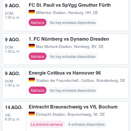
FC St. Pauli vs SpVgg Greuther Fürth
9 AGO.
Millerntor Stadion
,
Hamburg, HH, DE
DOM.
1:30 p. m.
Mañana
No hay entradas disponibles
1. FC Nürnberg vs Dynamo Dresden
9 AGO.
Max-Morlock-Stadion
,
Nürnberg, BV, DE
DOM.
1:30 p. m.
Mañana
No hay entradas disponibles
Energie Cottbus vs Hannover 96
9 AGO.
Stadion der Freundschaft
,
Cottbus, Brandenburg, DE
DOM.
1:30 p. m.
Mañana
No hay entradas disponibles
Eintracht Braunschweig vs VfL Bochum
14 AGO.
Eintracht Stadion
,
Braunschweig, NI, DE
VIE.
6:30 p. m.
La próxima semana
6 entradas disponibles