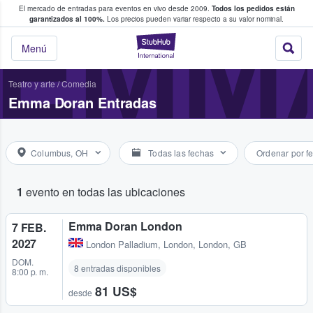
El mercado de entradas para eventos en vivo desde 2009.
Todos los pedidos están
 y venta de entradas entre fans
EMM
garantizados al 100%.
Los precios pueden variar respecto a su valor nominal.
StubHub: compra y
Menú
Teatro y arte
/
Comedia
Emma Doran Entradas
Columbus, OH
Todas las fechas
Ordenar por f
1
evento en todas las ubicaciones
Emma Doran London
7 FEB.
2027
London Palladium
,
London, London, GB
DOM.
8 entradas disponibles
8:00 p. m.
81 US$
desde