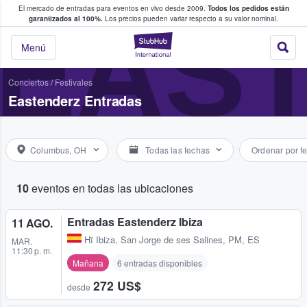
El mercado de entradas para eventos en vivo desde 2009.
Todos los pedidos están
 y venta de entradas entre fans
EAS
garantizados al 100%.
Los precios pueden variar respecto a su valor nominal.
StubHub: compra y
Menú
Conciertos
/
Festivales
Eastenderz Entradas
Columbus, OH
Todas las fechas
Ordenar por f
10
eventos en todas las ubicaciones
Entradas Eastenderz Ibiza
11 AGO.
Hï Ibiza
,
San Jorge de ses Salines, PM, ES
MAR.
11:30 p. m.
Mañana
6 entradas disponibles
272 US$
desde