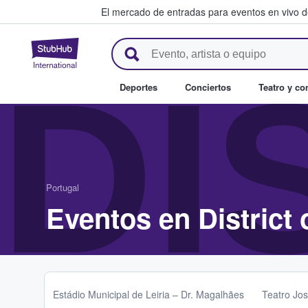
El mercado de entradas para eventos en vivo 
StubHub: compra y venta de en
DI
Deportes
Conciertos
Teatro y c
Portugal
Eventos en District o
Estádio Municipal de Leiria – Dr. Magalhães
Teatro Jos