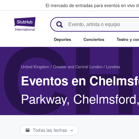
El mercado de entradas para eventos en vivo 
StubHub: compra y venta de en
CH
Deportes
Conciertos
Teatro y c
United Kingdom
/
Greater and Central London
/
Londres
Eventos en Chelmsf
Parkway, Chelmsfor
Todas las fechas