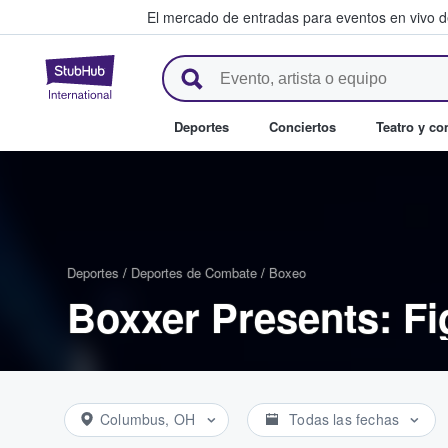
El mercado de entradas para eventos en vivo 
StubHub: compra y venta de en
Deportes
Conciertos
Teatro y c
Deportes
/
Deportes de Combate
/
Boxeo
Boxxer Presents: Fi
Columbus, OH
Todas las fechas