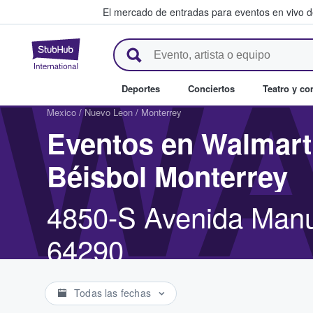
El mercado de entradas para eventos en vivo 
StubHub: compra y venta de en
WA
Deportes
Conciertos
Teatro y c
Mexico
/
Nuevo Leon
/
Monterrey
Eventos en Walmart 
Béisbol Monterrey
4850-S Avenida Manue
64290
Todas las fechas