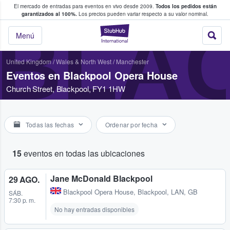
El mercado de entradas para eventos en vivo desde 2009.
Todos los pedidos están
 y venta de entradas entre fans
garantizados al 100%.
Los precios pueden variar respecto a su valor nominal.
BLA
StubHub: compra y
Menú
United Kingdom
/
Wales & North West
/
Manchester
Eventos en Blackpool Opera House
Church Street, Blackpool, FY1 1HW
Todas las fechas
Ordenar por fecha
15
eventos en todas las ubicaciones
Jane McDonald Blackpool
29 AGO.
Blackpool Opera House
,
Blackpool, LAN, GB
SÁB.
7:30 p. m.
No hay entradas disponibles