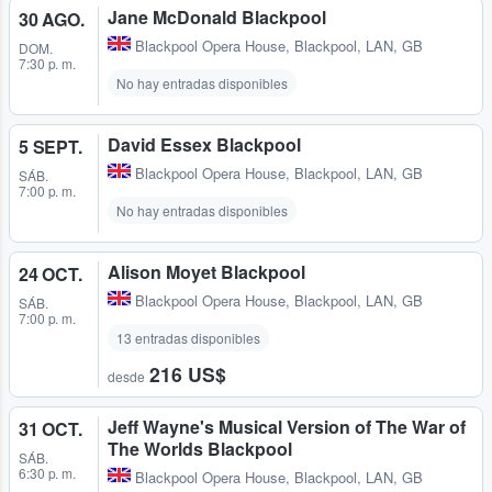
Jane McDonald Blackpool
30 AGO.
Blackpool Opera House
,
Blackpool, LAN, GB
DOM.
7:30 p. m.
No hay entradas disponibles
David Essex Blackpool
5 SEPT.
Blackpool Opera House
,
Blackpool, LAN, GB
SÁB.
7:00 p. m.
No hay entradas disponibles
Alison Moyet Blackpool
24 OCT.
Blackpool Opera House
,
Blackpool, LAN, GB
SÁB.
7:00 p. m.
13 entradas disponibles
216 US$
desde
Jeff Wayne's Musical Version of The War of
31 OCT.
The Worlds Blackpool
SÁB.
6:30 p. m.
Blackpool Opera House
,
Blackpool, LAN, GB