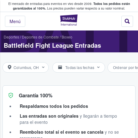
El mercado de entradas para eventos en vivo desde 2009.
Todos los pedidos están
 y venta de entradas entre fans
BATT
garantizados al 100%.
Los precios pueden variar respecto a su valor nominal.
StubHub: compra y
Menú
Deportes
/
Deportes de Combate
/
Boxeo
Battlefield Fight League Entradas
Columbus, OH
Todas las fechas
Ordenar por f
Garantía 100%
Respaldamos todos los pedidos
Las entradas son originales
y llegarán a tiempo
para el evento
Reembolso total si el evento se cancela
y no se