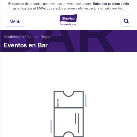
El mercado de entradas para eventos en vivo desde 2009.
Todos los pedidos están
 y venta de entradas entre fans
BAR
garantizados al 100%.
Los precios pueden variar respecto a su valor nominal.
StubHub: compra y
Menú
Montenegro
/
Coastal Region
Eventos en Bar