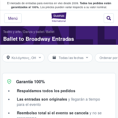
El mercado de entradas para eventos en vivo desde 2009.
Todos los pedidos están
 y venta de entradas entre fans
BAL
garantizados al 100%.
Los precios pueden variar respecto a su valor nominal.
StubHub: compra y
Menú
Teatro y arte
/
Danza y ballet
/
Ballet
Ballet to Broadway Entradas
Κολόμπους, OH
Todas las fechas
Ordenar por
Garantía 100%
Respaldamos todos los pedidos
Las entradas son originales
y llegarán a tiempo
para el evento
Reembolso total si el evento se cancela
y no se