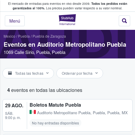
El mercado de entradas para eventos en vivo desde 2009.
Todos los pedidos están
 y venta de entradas entre fans
garantizados al 100%.
Los precios pueden variar respecto a su valor nominal.
AUDI
StubHub: compra y
Menú
Mexico
/
Puebla
/
Puebla de Zaragoza
Eventos en Auditorio Metropolitano Puebla
1069 Calle Sirio, Puebla, Puebla
Todas las fechas
Ordenar por fecha
4
eventos en todas las ubicaciones
Boletos Matute Puebla
29 AGO.
Auditorio Metropolitano Puebla
,
Puebla, Puebla, MX
SÁB.
9:00 p. m.
No hay entradas disponibles