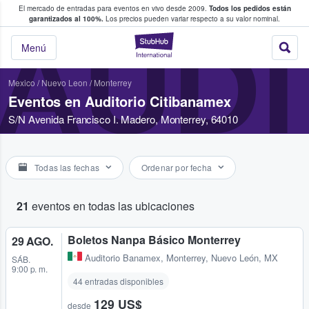
El mercado de entradas para eventos en vivo desde 2009.
Todos los pedidos están
 y venta de entradas entre fans
garantizados al 100%.
Los precios pueden variar respecto a su valor nominal.
AUDI
StubHub: compra y
Menú
Mexico
/
Nuevo Leon
/
Monterrey
Eventos en Auditorio Citibanamex
S/N Avenida Francisco I. Madero, Monterrey, 64010
Todas las fechas
Ordenar por fecha
21
eventos en todas las ubicaciones
Boletos Nanpa Básico Monterrey
29 AGO.
Auditorio Banamex
,
Monterrey, Nuevo León, MX
SÁB.
9:00 p. m.
44 entradas disponibles
129 US$
desde