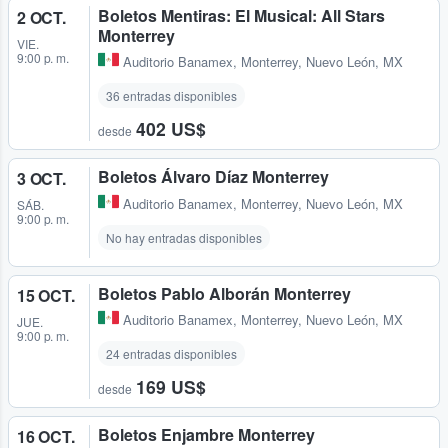
Boletos Mentiras: El Musical: All Stars
2 OCT.
Monterrey
VIE.
9:00 p. m.
Auditorio Banamex
,
Monterrey, Nuevo León, MX
36 entradas disponibles
402 US$
desde
Boletos Álvaro Díaz Monterrey
3 OCT.
Auditorio Banamex
,
Monterrey, Nuevo León, MX
SÁB.
9:00 p. m.
No hay entradas disponibles
Boletos Pablo Alborán Monterrey
15 OCT.
Auditorio Banamex
,
Monterrey, Nuevo León, MX
JUE.
9:00 p. m.
24 entradas disponibles
169 US$
desde
Boletos Enjambre Monterrey
16 OCT.