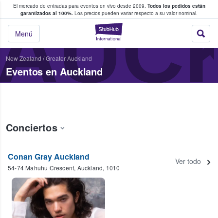
El mercado de entradas para eventos en vivo desde 2009.
Todos los pedidos están
 y venta de entradas entre fans
AUC
garantizados al 100%.
Los precios pueden variar respecto a su valor nominal.
StubHub: compra y
Menú
New Zealand
/
Greater Auckland
Eventos en Auckland
Conciertos
Conan Gray Auckland
Ver todo
54-74 Mahuhu Crescent, Auckland, 1010