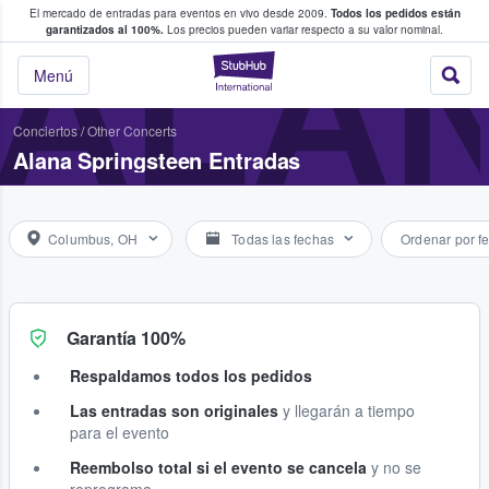
El mercado de entradas para eventos en vivo desde 2009.
Todos los pedidos están
 y venta de entradas entre fans
ALA
garantizados al 100%.
Los precios pueden variar respecto a su valor nominal.
StubHub: compra y
Menú
Conciertos
/
Other Concerts
Alana Springsteen Entradas
Columbus, OH
Todas las fechas
Ordenar por f
Garantía 100%
Respaldamos todos los pedidos
Las entradas son originales
y llegarán a tiempo
para el evento
Reembolso total si el evento se cancela
y no se