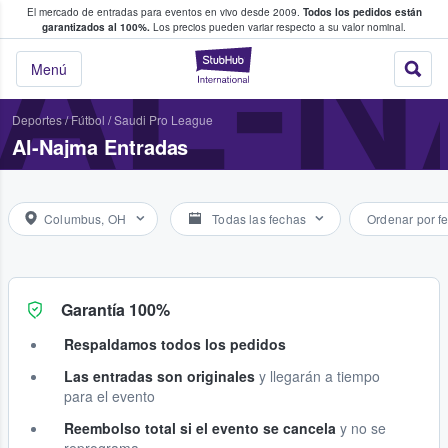
El mercado de entradas para eventos en vivo desde 2009.
Todos los pedidos están
 y venta de entradas entre fans
AL-
garantizados al 100%.
Los precios pueden variar respecto a su valor nominal.
StubHub: compra y
Menú
Deportes
/
Fútbol
/
Saudi Pro League
Al-Najma Entradas
Columbus, OH
Todas las fechas
Ordenar por f
Garantía 100%
Respaldamos todos los pedidos
Las entradas son originales
y llegarán a tiempo
para el evento
Reembolso total si el evento se cancela
y no se