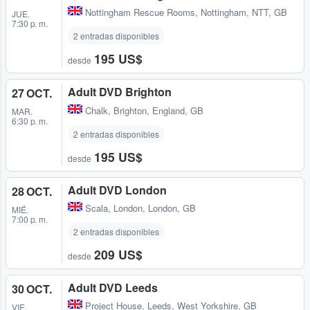
Nottingham Rescue Rooms
,
Nottingham, NTT, GB
JUE.
7:30 p. m.
2 entradas disponibles
195 US$
desde
Adult DVD Brighton
27 OCT.
Chalk
,
Brighton, England, GB
MAR.
6:30 p. m.
2 entradas disponibles
195 US$
desde
Adult DVD London
28 OCT.
Scala
,
London, London, GB
MIÉ.
7:00 p. m.
2 entradas disponibles
209 US$
desde
Adult DVD Leeds
30 OCT.
Project House
,
Leeds, West Yorkshire, GB
VIE.