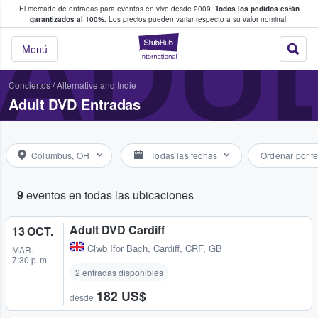
El mercado de entradas para eventos en vivo desde 2009.
Todos los pedidos están
 y venta de entradas entre fans
ADUL
garantizados al 100%.
Los precios pueden variar respecto a su valor nominal.
StubHub: compra y
Menú
Conciertos
/
Alternative and Indie
Adult DVD Entradas
Columbus, OH
Todas las fechas
Ordenar por f
9
eventos en todas las ubicaciones
Adult DVD Cardiff
13 OCT.
Clwb Ifor Bach
,
Cardiff, CRF, GB
MAR.
7:30 p. m.
2 entradas disponibles
182 US$
desde