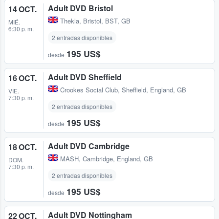
Adult DVD Bristol
14 OCT.
Thekla
,
Bristol, BST, GB
MIÉ.
6:30 p. m.
2 entradas disponibles
195 US$
desde
Adult DVD Sheffield
16 OCT.
Crookes Social Club
,
Sheffield, England, GB
VIE.
7:30 p. m.
2 entradas disponibles
195 US$
desde
Adult DVD Cambridge
18 OCT.
MASH
,
Cambridge, England, GB
DOM.
7:30 p. m.
2 entradas disponibles
195 US$
desde
Adult DVD Nottingham
22 OCT.