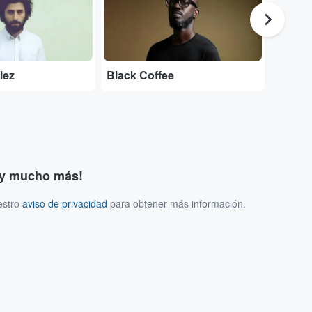
lez
Black Coffee
Fat Fr
s y mucho más!
estro
aviso de privacidad
para obtener más información.