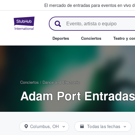
El mercado de entradas para eventos en vivo 
StubHub: compra y venta de en
Deportes
Conciertos
Teatro y c
Conciertos
/
Dance and Electronic
Adam Port Entrada
Columbus, OH
Todas las fechas