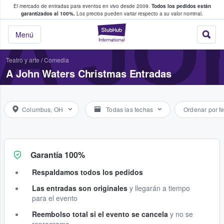
El mercado de entradas para eventos en vivo desde 2009.
Todos los pedidos están
 y venta de entradas entre fans
A JO
garantizados al 100%.
Los precios pueden variar respecto a su valor nominal.
StubHub: compra y
Menú
Teatro y arte
/
Comedia
A John Waters Christmas Entradas
Columbus, OH
Todas las fechas
Ordenar por f
Garantía 100%
Respaldamos todos los pedidos
Las entradas son originales
y llegarán a tiempo
para el evento
Reembolso total si el evento se cancela
y no se