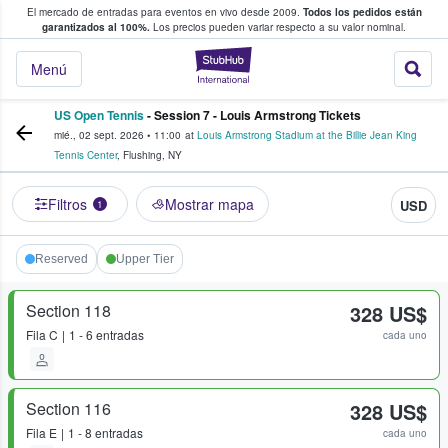
El mercado de entradas para eventos en vivo desde 2009.
Todos los pedidos están
 y venta de entradas entre fans
garantizados al 100%.
Los precios pueden variar respecto a su valor nominal.
StubHub: compra y
Menú
US Open Tennis
- Session 7 - Louis Armstrong Tickets
mié., 02 sept. 2026
•
11:00
at
Louis Armstrong Stadium at the Billie Jean King
Tennis Center
,
Flushing
,
NY
Filtros
Mostrar mapa
USD
1
Reserved
Upper Tier
Section 118
328 US$
Fila
C
1 - 6 entradas
cada uno
Section 116
328 US$
Fila
E
1 - 8 entradas
cada uno