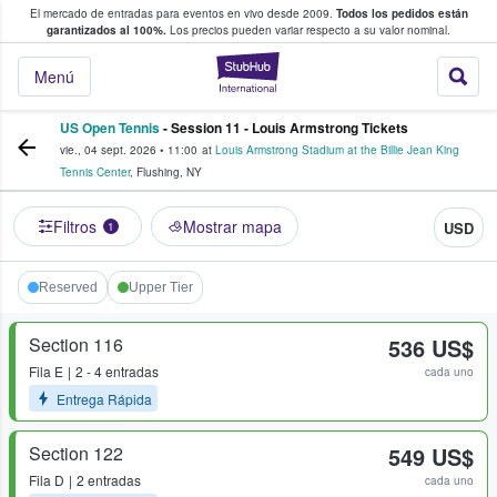
El mercado de entradas para eventos en vivo desde 2009.
Todos los pedidos están
 y venta de entradas entre fans
garantizados al 100%.
Los precios pueden variar respecto a su valor nominal.
StubHub: compra y
Menú
US Open Tennis
- Session 11 - Louis Armstrong Tickets
vie., 04 sept. 2026
•
11:00
at
Louis Armstrong Stadium at the Billie Jean King
Tennis Center
,
Flushing
,
NY
Filtros
Mostrar mapa
USD
1
Reserved
Upper Tier
Section 116
536 US$
Fila
E
2 - 4 entradas
cada uno
Entrega Rápida
Section 122
549 US$
Fila
D
2 entradas
cada uno