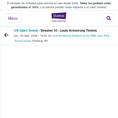
El mercado de entradas para eventos en vivo desde 2009.
Todos los pedidos están
 y venta de entradas entre fans
garantizados al 100%.
Los precios pueden variar respecto a su valor nominal.
StubHub: compra y
Menú
US Open Tennis
- Session 10 - Louis Armstrong Tickets
jue., 03 sept. 2026
•
19:00
at
Louis Armstrong Stadium at the Billie Jean King
Tennis Center
,
Flushing
,
NY