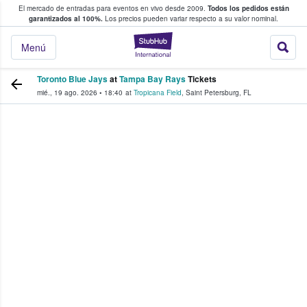
El mercado de entradas para eventos en vivo desde 2009.
Todos los pedidos están
 y venta de entradas entre fans
garantizados al 100%.
Los precios pueden variar respecto a su valor nominal.
StubHub: compra y
Menú
Toronto Blue Jays
at
Tampa Bay Rays
Tickets
mié., 19 ago. 2026
•
18:40
at
Tropicana Field
,
Saint Petersburg
,
FL