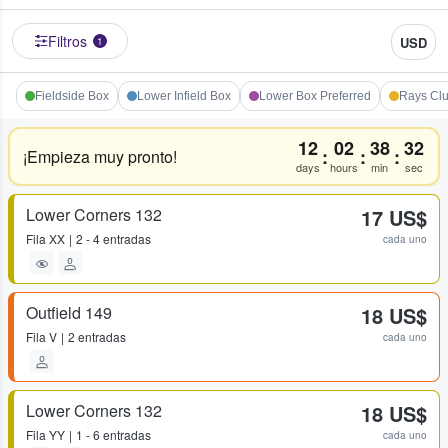
Filtros
USD
1
Fieldside Box
Lower Infield Box
Lower Box Preferred
Rays Cl
12
02
38
32
:
:
:
¡Empieza muy pronto!
days
hours
min
sec
Lower Corners 132
17 US$
Fila
XX
2 - 4 entradas
cada uno
Outfield 149
18 US$
Fila
V
2 entradas
cada uno
Lower Corners 132
18 US$
Fila
YY
1 - 6 entradas
cada uno