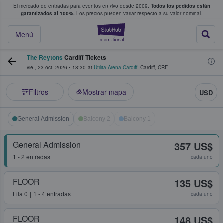
El mercado de entradas para eventos en vivo desde 2009.
Todos los pedidos están
 y venta de entradas entre fans
garantizados al 100%.
Los precios pueden variar respecto a su valor nominal.
StubHub: compra y
Menú
The Reytons
Cardiff Tickets
vie., 23 oct. 2026
•
18:30
at
Utilita Arena Cardiff
,
Cardiff
,
CRF
Filtros
Mostrar mapa
USD
General Admission
Balcony 2
Balcony 1
General Admission
357 US$
1 - 2 entradas
cada uno
FLOOR
135 US$
Fila
0
1 - 4 entradas
cada uno
FLOOR
148 US$