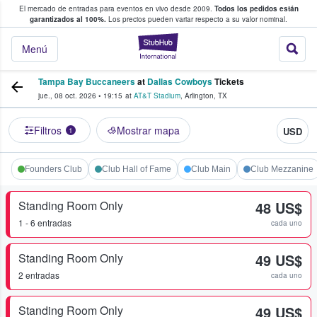
El mercado de entradas para eventos en vivo desde 2009.
Todos los pedidos están
 y venta de entradas entre fans
garantizados al 100%.
Los precios pueden variar respecto a su valor nominal.
StubHub: compra y
Menú
Tampa Bay Buccaneers
at
Dallas Cowboys
Tickets
jue., 08 oct. 2026
•
19:15
at
AT&T Stadium
,
Arlington
,
TX
Filtros
Mostrar mapa
USD
1
Founders Club
Club Hall of Fame
Club Main
Club Mezzanine
Standing Room Only
48 US$
1 - 6 entradas
cada uno
Standing Room Only
49 US$
2 entradas
cada uno
Standing Room Only
49 US$